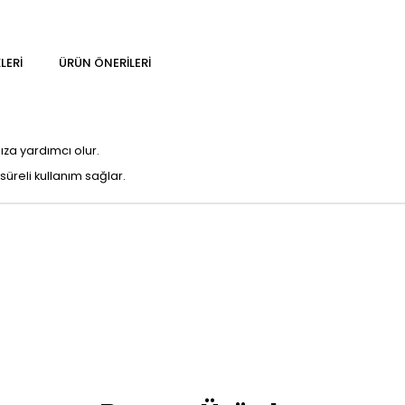
LERI
ÜRÜN ÖNERILERI
za yardımcı olur.
süreli kullanım sağlar.