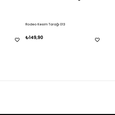
Rodeo Kesim Tarağı 013
Rode
₺149,90
₺99