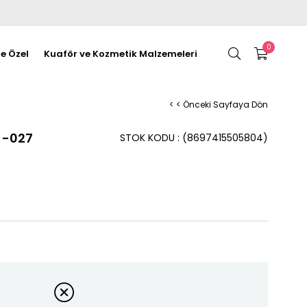
0
re Özel
Kuaför ve Kozmetik Malzemeleri
< < Önceki Sayfaya Dön
ı -027
STOK KODU
(8697415505804)