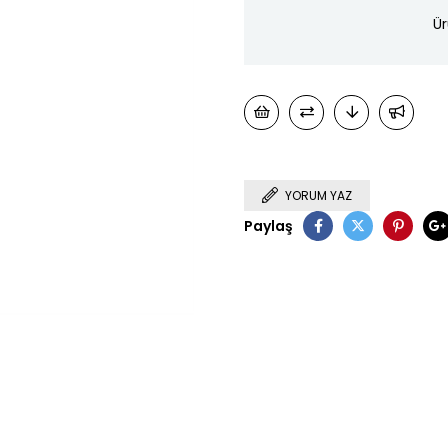
Ür
YORUM YAZ
Paylaş