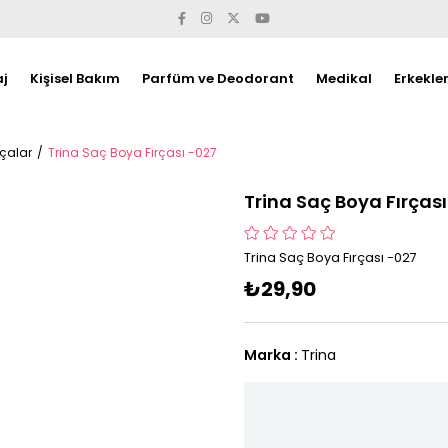
j
Kişisel Bakım
Parfüm ve Deodorant
Medikal
Erkekle
rçalar
Trina Saç Boya Fırçası -027
Trina Saç Boya Fırças
Trina Saç Boya Fırçası -027
₺29,90
Marka
:
Trina