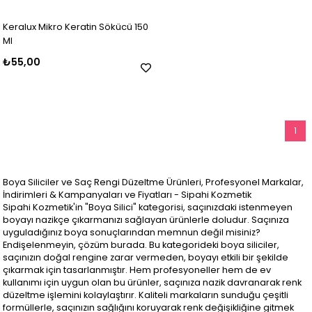
Keralux Mikro Keratin Sökücü 150
Ml
₺55,00
1
Boya Siliciler ve Saç Rengi Düzeltme Ürünleri, Profesyonel Markalar,
İndirimleri & Kampanyaları ve Fiyatları - Sipahi Kozmetik
Sipahi Kozmetik'in "Boya Silici" kategorisi, saçınızdaki istenmeyen
boyayı nazikçe çıkarmanızı sağlayan ürünlerle doludur. Saçınıza
uyguladığınız boya sonuçlarından memnun değil misiniz?
Endişelenmeyin, çözüm burada. Bu kategorideki boya siliciler,
saçınızın doğal rengine zarar vermeden, boyayı etkili bir şekilde
çıkarmak için tasarlanmıştır. Hem profesyoneller hem de ev
kullanımı için uygun olan bu ürünler, saçınıza nazik davranarak renk
düzeltme işlemini kolaylaştırır. Kaliteli markaların sunduğu çeşitli
formüllerle, saçınızın sağlığını koruyarak renk değişikliğine gitmek