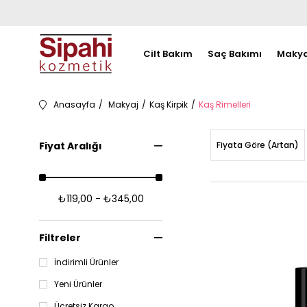
Cilt Bakım
Saç Bakımı
Makya
Anasayfa
Makyaj
Kaş Kirpik
Kaş Rimelleri
Fiyat Aralığı
Fiyata Göre (Artan)
₺119,00 - ₺345,00
Filtreler
İndirimli Ürünler
Yeni Ürünler
Ücretsiz Kargo