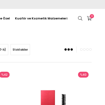
0
re Özel
Kuaför ve Kozmetik Malzemeleri
Z<A)
Stoktakiler
%42
%40