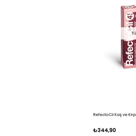
TÜ
RefectoCil Kaş ve Kirpi
₺344,90