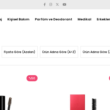
j
Kişisel Bakım
Parfüm ve Deodorant
Medikal
Erkekle
Fiyata Göre (Azalan)
Ürün Adına Göre (A>Z)
Ürün Adına Göre (
%50