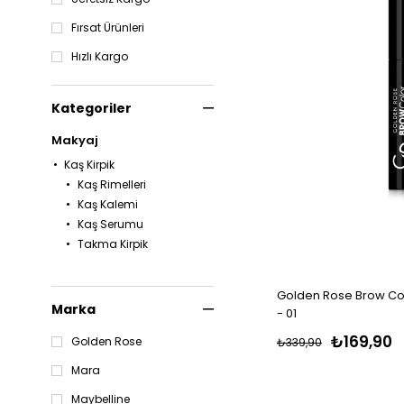
Fırsat Ürünleri
Hızlı Kargo
Kategoriler
Makyaj
Kaş Kirpik
Kaş Rimelleri
Kaş Kalemi
Kaş Serumu
Takma Kirpik
Golden Rose Brow Col
Marka
- 01
₺169,90
Golden Rose
₺339,90
Mara
Maybelline