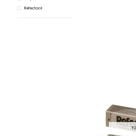
Refectocil
TÜ