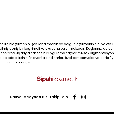
 belirginleştirmenin, şekillendirmenin ve dolgunlaştırmanın hızlı ve etki
ilmiş geniş bir kaş rimeli koleksiyonu bulunmaktadır. Kaşlarınızı doldur
 ince fırça uçlarıyla hassas bir uygulama sağlar. Yüksek pigmentasyonlu
de edebilirsiniz. En avantajlı indirimler, özel kampanyalar ve cazip fiyat
arınızı ön plana çıkarın.
Sosyal Medyada Bizi Takip Edin