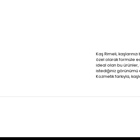
Kaş Rimeli, kaşlarınızı
özel olarak formüle ed
ideal olan bu ürünler,
istediğiniz görünümü el
Kozmetik farkıyla, kaşl