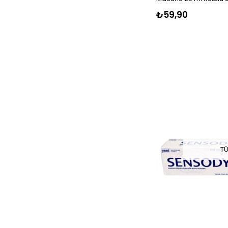
₺59,90
TÜ