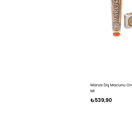
Marvis Diş Macunu O
Ml
₺539,90