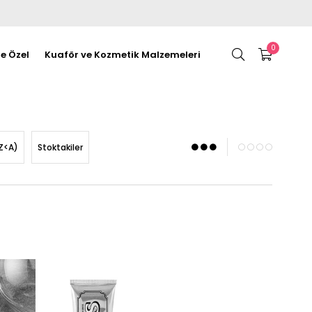
0
re Özel
Kuaför ve Kozmetik Malzemeleri
Z<A)
Stoktakiler