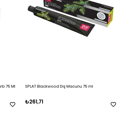
rb 75 Ml
SPLAT Blackwood Diş Macunu 75 ml
₺261,71