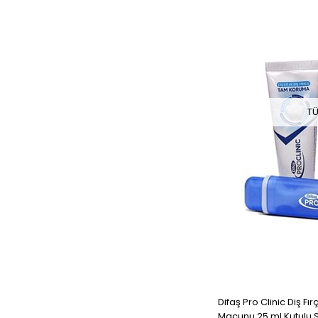
TÜ
Difaş Pro Clinic Diş F
Macunu 25 ml Kutulu S