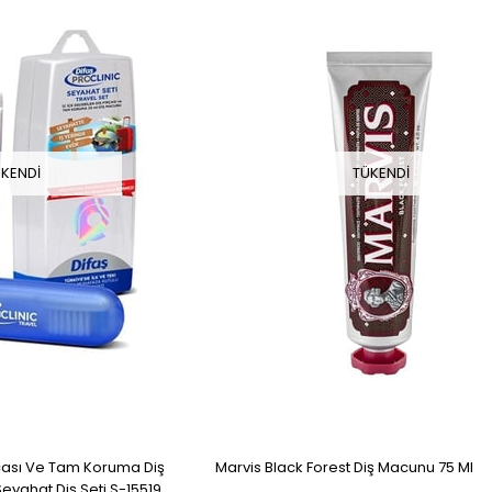
KENDI
TÜKENDI
ırçası Ve Tam Koruma Diş
Marvis Black Forest Diş Macunu 75 Ml
eyahat Diş Seti S-15519