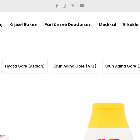
j
Kişisel Bakım
Parfüm ve Deodorant
Medikal
Erkekle
Fiyata Göre (Azalan)
Ürün Adına Göre (A>Z)
Ürün Adına Göre (