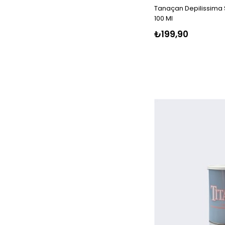
Cotton
Tanaçan Depilissima S
100 Ml
Çimsakızı
₺199,90
Dalin