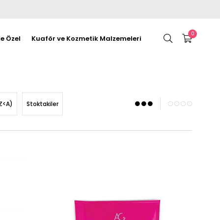
0
re Özel
Kuaför ve Kozmetik Malzemeleri
Z<A)
Stoktakiler