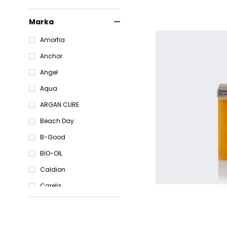
Makyaj
Parfüm ve Deodorant
Marka
Medikal
Amorfia
Erkeklere Özel
Anchor
Eda Taşpınar Official
Store
Angel
Crocs
Aqua
Kuaför ve Kozmetik
ARGAN CURE
Malzemeleri
Beach Day
Yeni Urun
B-Good
BİO-OİL
Caldion
Carelis
Cle Up
Colgate