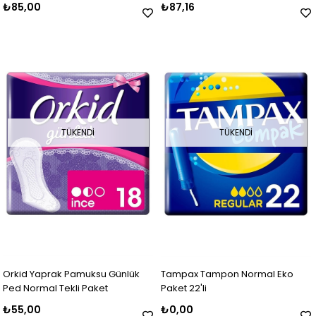
₺85,00
₺87,16
TÜKENDI
TÜKENDI
Orkid Yaprak Pamuksu Günlük
Tampax Tampon Normal Eko
Ped Normal Tekli Paket
Paket 22'li
₺55,00
₺0,00