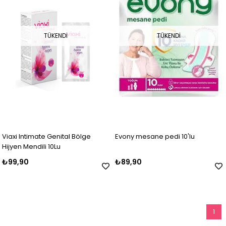
TÜKENDI
TÜKENDI
Viaxi Intimate Genital Bölge
Evony mesane pedi 10'lu
Hijyen Mendili 10Lu
₺99,90
₺89,90
1