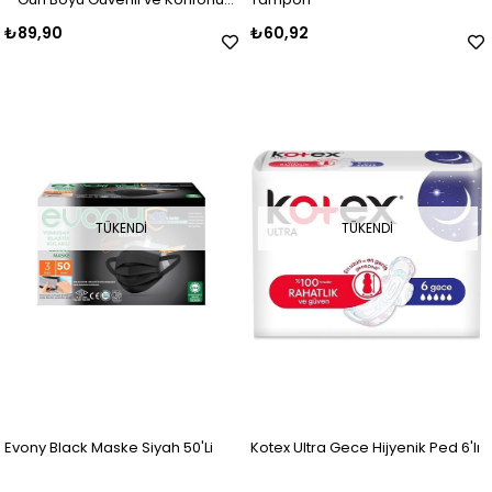
Koruma
₺89,90
₺60,92
TÜKENDI
TÜKENDI
Evony Black Maske Siyah 50'Li
Kotex Ultra Gece Hijyenik Ped 6'lı