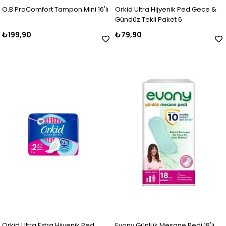
O.B ProComfort Tampon Mini 16'lı
Orkid Ultra Hijyenik Ped Gece &
Gündüz Tekli Paket 6
₺199,90
₺79,90
Orkid Ultra Extra Hijyenik Ped
Evony Günlük Mesane Pedi 18'li