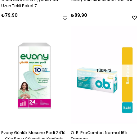
Uzun Tekli Paket 7
₺79,90
₺89,90
TÜKENDI
Evony Günlük Mesane Pedi 24'lü
O. B. ProComfort Normal 16'lı
– Gün Boyu Güvenli ve Konforlu
Tampon