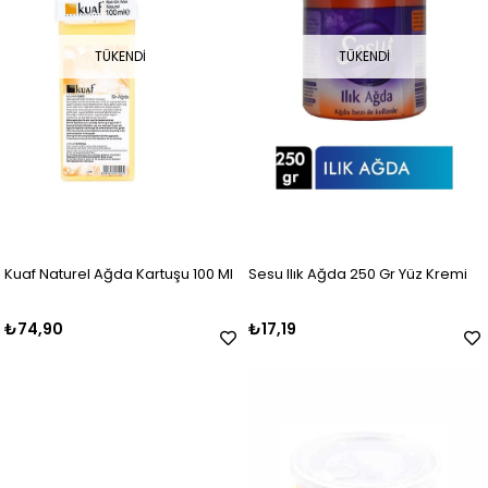
TÜKENDI
TÜKENDI
Kuaf Naturel Ağda Kartuşu 100 Ml
Sesu Ilık Ağda 250 Gr Yüz Kremi
₺74,90
₺17,19