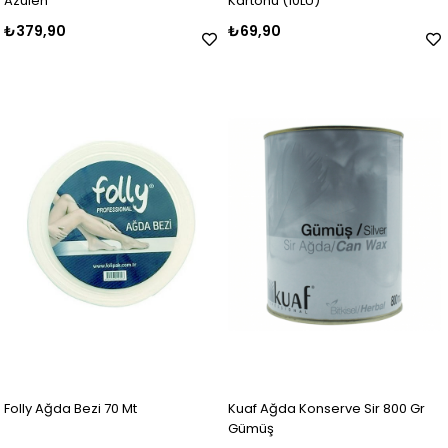
Azulen
Kartonu (10LU)
₺379,90
₺69,90
Folly Ağda Bezi 70 Mt
Kuaf Ağda Konserve Sir 800 Gr
Gümüş