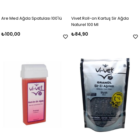
Are Med Ağda Spatulası 100'lü
Vivet Roll-on Kartuş Sir Ağda
Naturel 100 Ml
₺100,00
₺84,90