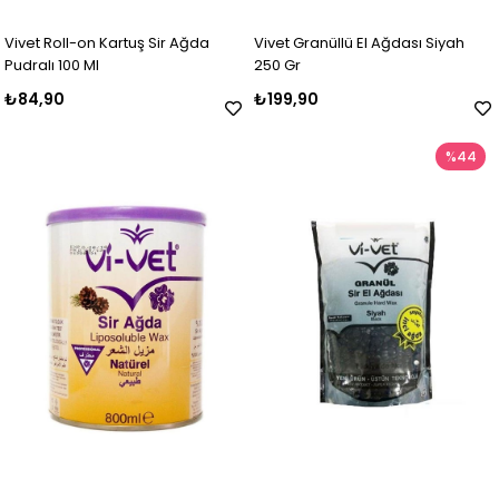
Vivet Roll-on Kartuş Sir Ağda
Vivet Granüllü El Ağdası Siyah
Pudralı 100 Ml
250 Gr
₺84,90
₺199,90
%44