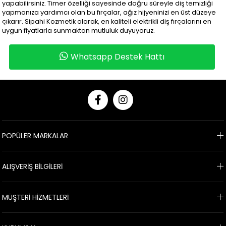
yapabilirsiniz. Timer özelliği sayesinde doğru süreyle diş temizliği
yapmanıza yardımcı olan bu fırçalar, ağız hijyeninizi en üst düzeye
çıkarır. Sipahi Kozmetik olarak, en kaliteli elektrikli diş fırçalarını en
uygun fiyatlarla sunmaktan mutluluk duyuyoruz.
Whatsapp Destek Hattı
POPÜLER MARKALAR
ALIŞVERİŞ BİLGİLERİ
MÜŞTERİ HİZMETLERİ