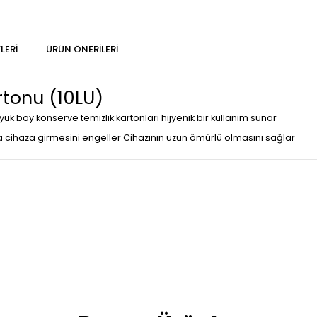
LERI
ÜRÜN ÖNERILERI
tonu (10LU)
ük boy konserve temizlik kartonları hijyenik bir kullanım sunar
cihaza girmesini engeller Cihazının uzun ömürlü olmasını sağlar