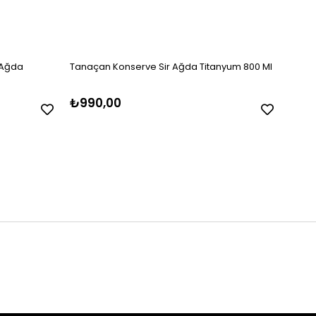
 Ağda
Tanaçan Konserve Sir Ağda Titanyum 800 Ml
Are M
₺990,00
₺10