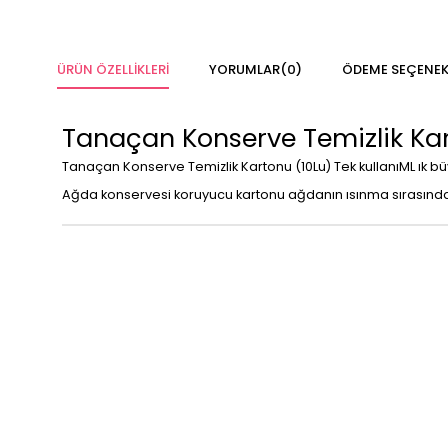
ÜRÜN ÖZELLIKLERI
YORUMLAR
(0)
ÖDEME SEÇENEK
Tanaçan Konserve Temizlik Kar
Tanaçan Konserve Temizlik Kartonu (10Lu) Tek kullanıML ık büy
Ağda konservesi koruyucu kartonu ağdanın ısınma sırasında 