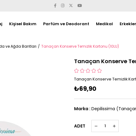
j
Kişisel Bakım
Parfüm ve Deodorant
Medikal
Erkekle
da ve Ağda Bantları
Tanaçan Konserve Temizlik Kartonu (10LU)
Tanaçan Konserve Tem
Tanaçan Konserve Temizlik Kart
₺69,90
Marka
:
Depilissima (Tanaça
ADET