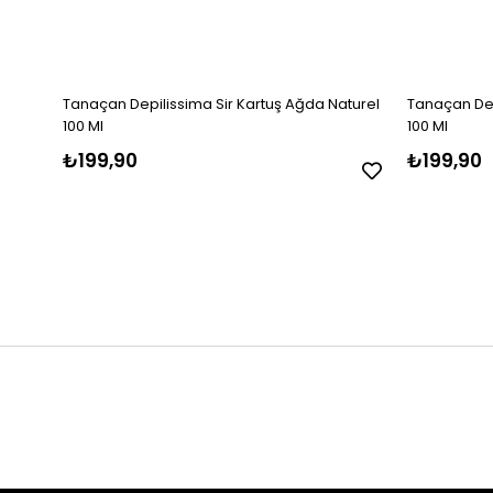
Tanaçan Depilissima Sir Kartuş Ağda Naturel
Tanaçan Dep
100 Ml
100 Ml
₺199,90
₺199,90