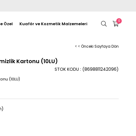
0
re Özel
Kuaför ve Kozmetik Malzemeleri
< < Önceki Sayfaya Dön
izlik Kartonu (10LU)
STOK KODU
(8698811242096)
onu (10LU)
n)