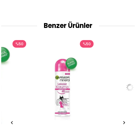
Benzer Ürünler
0
%50
%38