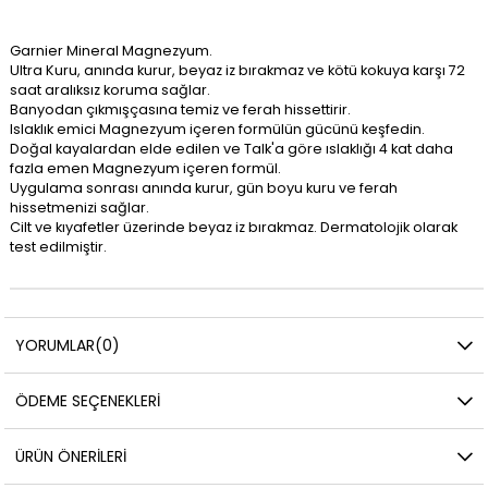
Garnier Mineral Magnezyum.
Ultra Kuru, anında kurur, beyaz iz bırakmaz ve kötü kokuya karşı 72
saat aralıksız koruma sağlar.
Banyodan çıkmışçasına temiz ve ferah hissettirir.
Islaklık emici Magnezyum içeren formülün gücünü keşfedin.
Doğal kayalardan elde edilen ve Talk'a göre ıslaklığı 4 kat daha
fazla emen Magnezyum içeren formül.
Uygulama sonrası anında kurur, gün boyu kuru ve ferah
hissetmenizi sağlar.
Cilt ve kıyafetler üzerinde beyaz iz bırakmaz. Dermatolojik olarak
test edilmiştir.
YORUMLAR
(0)
ÖDEME SEÇENEKLERI
ÜRÜN ÖNERILERI