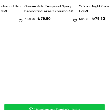
ra
Garnier Anti-Perspirant Sprey
Caldion Night Kadın Deodoran
Deodorant Lekesiz Koruma 150
150 Ml
Ml
₺79,90
₺79,90
₺159,90
₺129,90
Whatsapp Destek Hattı