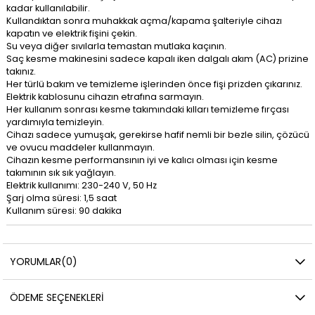
kadar kullanılabilir.
Kullandıktan sonra muhakkak açma/kapama şalteriyle cihazı
kapatın ve elektrik fişini çekin.
Su veya diğer sıvılarla temastan mutlaka kaçının.
Saç kesme makinesini sadece kapalı iken dalgalı akım (AC) prizine
takınız.
Her türlü bakım ve temizleme işlerinden önce fişi prizden çıkarınız.
Elektrik kablosunu cihazın etrafına sarmayın.
Her kullanım sonrası kesme takımındaki kılları temizleme fırçası
yardımıyla temizleyin.
Cihazı sadece yumuşak, gerekirse hafif nemli bir bezle silin, çözücü
ve ovucu maddeler kullanmayın.
Cihazın kesme performansının iyi ve kalıcı olması için kesme
takımının sık sık yağlayın.
Elektrik kullanımı: 230-240 V, 50 Hz
Şarj olma süresi: 1,5 saat
Kullanım süresi: 90 dakika
YORUMLAR
(0)
ÖDEME SEÇENEKLERI