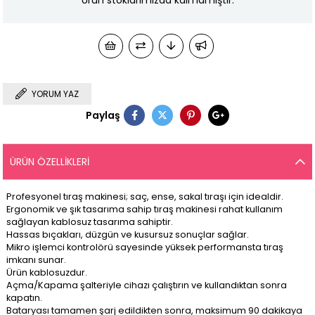
Ürün stoklarımızda kalmamıştır.
YORUM YAZ
Paylaş
ÜRÜN ÖZELLIKLERI
Profesyonel tıraş makinesi; saç, ense, sakal tıraşı için idealdir.
Ergonomik ve şık tasarıma sahip tıraş makinesi rahat kullanım
sağlayan kablosuz tasarıma sahiptir.
Hassas bıçakları, düzgün ve kusursuz sonuçlar sağlar.
Mikro işlemci kontrolörü sayesinde yüksek performansta tıraş
imkanı sunar.
Ürün kablosuzdur.
Açma/Kapama şalteriyle cihazı çalıştırın ve kullandıktan sonra
kapatın.
Bataryası tamamen şarj edildikten sonra, maksimum 90 dakikaya