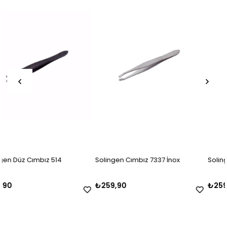
14
Solingen Cımbız 7337 İnox
Solingen Cımbız Inox 7
₺259,90
₺259,90