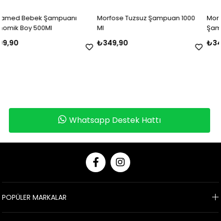
uanı
Morfose Tuzsuz Şampuan 1000
Morfose Aktif Karbon Sül
Ml
Şampuan 1000 Ml
₺349,90
₺349,90
Whatsapp Destek Hattı
POPÜLER MARKALAR