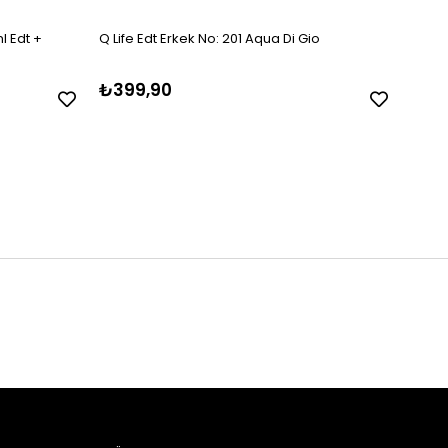
l Edt +
Q Life Edt Erkek No: 201 Aqua Di Gio
Q Lif
₺399,90
₺39