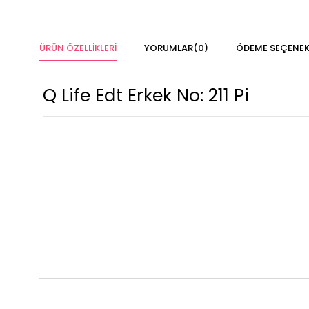
ÜRÜN ÖZELLIKLERI
YORUMLAR
(0)
ÖDEME SEÇENEK
Q Life Edt Erkek No: 211 Pi