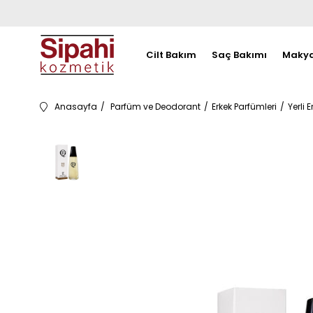
Cilt Bakım
Saç Bakımı
Makya
Anasayfa
Parfüm ve Deodorant
Erkek Parfümleri
Yerli 