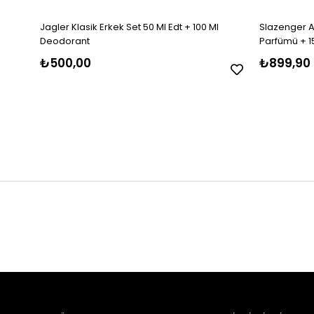
Jagler Klasik Erkek Set 50 Ml Edt + 100 Ml
Slazenger Ac
Deodorant
Parfümü + 1
₺500,00
₺899,90