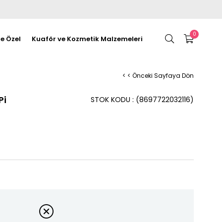
0
re Özel
Kuaför ve Kozmetik Malzemeleri
< < Önceki Sayfaya Dön
Pi
STOK KODU
(8697722032116)