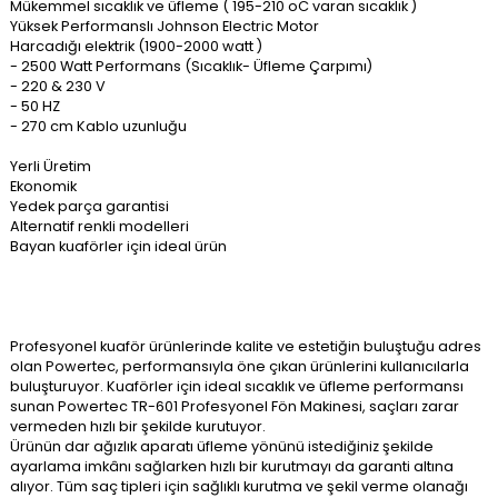
Mükemmel sıcaklık ve üfleme ( 195-210 oC varan sıcaklık )
Yüksek Performanslı Johnson Electric Motor
Harcadığı elektrik (1900-2000 watt )
- 2500 Watt Performans (Sıcaklık- Üfleme Çarpımı)
- 220 & 230 V
- 50 HZ
- 270 cm Kablo uzunluğu
Yerli Üretim
Ekonomik
Yedek parça garantisi
Alternatif renkli modelleri
Bayan kuaförler için ideal ürün
Profesyonel kuaför ürünlerinde kalite ve estetiğin buluştuğu adres
olan Powertec, performansıyla öne çıkan ürünlerini kullanıcılarla
buluşturuyor. Kuaförler için ideal sıcaklık ve üfleme performansı
sunan Powertec TR-601 Profesyonel Fön Makinesi, saçları zarar
vermeden hızlı bir şekilde kurutuyor.
Ürünün dar ağızlık aparatı üfleme yönünü istediğiniz şekilde
ayarlama imkânı sağlarken hızlı bir kurutmayı da garanti altına
alıyor. Tüm saç tipleri için sağlıklı kurutma ve şekil verme olanağı