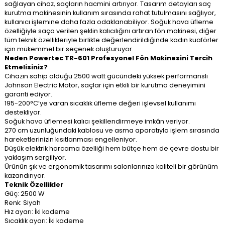
sağlayan cihaz, saçların hacmini artırıyor. Tasarım detayları saç
kurutma makinesinin kullanım sırasında rahat tutulmasını sağlıyor,
kullanıcı işlemine daha fazla odaklanabiliyor. Soğuk hava üfleme
özelliğiyle saça verilen şeklin kalıcılığını artıran fön makinesi, diğer
tüm teknik özellikleriyle birlikte değerlendirildiğinde kadın kuaförler
için mükemmel bir seçenek oluşturuyor.
Neden Powertec TR-601 Profesyonel Fön Makinesini Tercih
Etmelisiniz?
Cihazın sahip olduğu 2500 watt gücündeki yüksek performanslı
Johnson Electric Motor, saçlar için etkili bir kurutma deneyimini
garanti ediyor.
195-200°C’ye varan sıcaklık üfleme değeri işlevsel kullanımı
destekliyor.
Soğuk hava üflemesi kalıcı şekillendirmeye imkân veriyor.
270 cm uzunluğundaki kablosu ve asma aparatıyla işlem sırasında
hareketlerinizin kısıtlanması engelleniyor.
Düşük elektrik harcama özelliği hem bütçe hem de çevre dostu bir
yaklaşım sergiliyor.
Ürünün şık ve ergonomik tasarımı salonlarınıza kaliteli bir görünüm
kazandırıyor.
Teknik Özellikler
Güç: 2500 W
Renk: Siyah
Hız ayarı: İki kademe
Sıcaklık ayarı: İki kademe