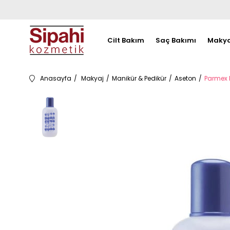
Cilt Bakım
Saç Bakımı
Makya
Anasayfa
Makyaj
Manikür & Pedikür
Aseton
Parmex 