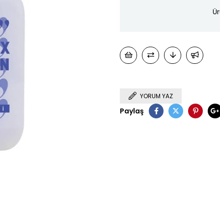
Ür
YORUM YAZ
Paylaş