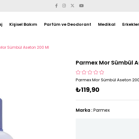
j
Kişisel Bakım
Parfüm ve Deodorant
Medikal
Erkekle
Mor Sümbül Aseton 200 Ml
Parmex Mor Sümbül A
Parmex Mor Sümbül Aseton 200
₺119,90
Marka
:
Parmex