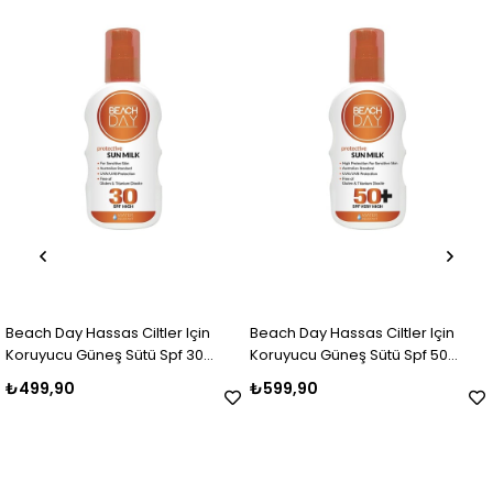
Beach Day Hassas Ciltler Için
Beach Day Hassas Ciltler Için
Koruyucu Güneş Sütü Spf 30
Koruyucu Güneş Sütü Spf 50
Sprey 150 Ml
Sprey 150 Ml
₺499,90
₺599,90