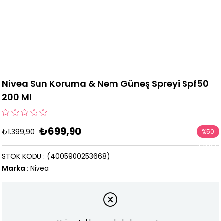
Nivea Sun Koruma & Nem Güneş Spreyi Spf50
200 Ml
₺699,90
₺1.399,90
%
50
İndirim
STOK KODU
(4005900253668)
Marka
:
Nivea