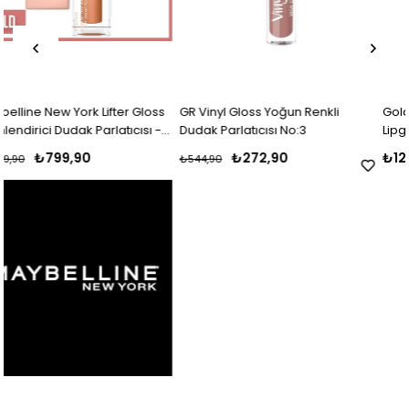
ter Gloss
GR Vinyl Gloss Yoğun Renkli
Golden Rose 3D Mega S
tıcısı -
Dudak Parlatıcısı No:3
Lipgloss NO:113
₺272,90
₺129,90
₺544,90