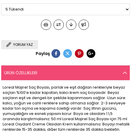
YORUM YAZ
Paylaş
ÜRÜN ÖZELLIKLERI
Loreal Majirel Saç Boyası, parlak ve eşit dağılan renkleriyle beyaz
saçları %100’e kadar kapatan, kalıcı krem saç boyasıdır. Beyaz
saçların eşit ve dengeli bir şekilde kapanmasını sağlar. Uzun süre
kalıcı, yoğun ve canlı renklere sahip olmanızı sağlar. 2-3 seviyeye
kadar ton açma ve kapama özelliği vardır. Saç lifinin gücünü,
yumuşaklığını ve esnek yapısını korur. Boya ve oksidanı 1:1,5
oranında karıştırmalısınız: 50 ml Loreal Majirel Saç Boyası için 75 ml
Loreal Oxydant Creme Oksidan Krem kullanmalısınız. Boyayı metalik
renklerde 15-35 dakika, diğer tüm renklerde 35 dakika bekletin.