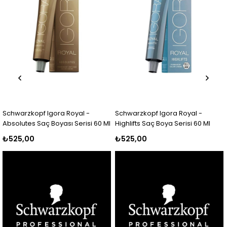
gora Royal -
Schwarzkopf Igora Royal -
L'Oreal Profess
Boyası Serisi 60 Ml
Highlifts Saç Boya Serisi 60 Ml
Boya Serisi 60 
₺525,00
₺650,00