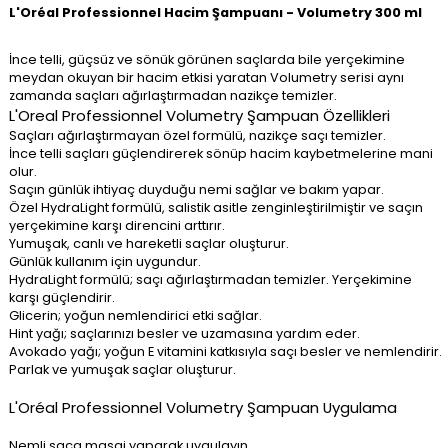
L'Oréal Professionnel Hacim Şampuanı - Volumetry 300 ml
İnce telli, güçsüz ve sönük görünen saçlarda bile yerçekimine
meydan okuyan bir hacim etkisi yaratan Volumetry serisi aynı
zamanda saçları ağırlaştırmadan nazikçe temizler.
L'Oreal Professionnel Volumetry Şampuan Özellikleri
Saçları ağırlaştırmayan özel formülü, nazikçe saçı temizler.
İnce telli saçları güçlendirerek sönüp hacim kaybetmelerine mani
olur.
Saçın günlük ihtiyaç duyduğu nemi sağlar ve bakım yapar.
Özel HydraLight formülü, salistik asitle zenginleştirilmiştir ve saçın
yerçekimine karşı direncini arttırır.
Yumuşak, canlı ve hareketli saçlar oluşturur.
Günlük kullanım için uygundur.
HydraLight formülü; saçı ağırlaştırmadan temizler. Yerçekimine
karşı güçlendirir.
Glicerin; yoğun nemlendirici etki sağlar.
Hint yağı; saçlarınızı besler ve uzamasına yardım eder.
Avokado yağı; yoğun E vitamini katkısıyla saçı besler ve nemlendirir.
Parlak ve yumuşak saçlar oluşturur.
L'Oréal Professionnel Volumetry Şampuan Uygulama
Nemli saça masaj yaparak uygulayın.