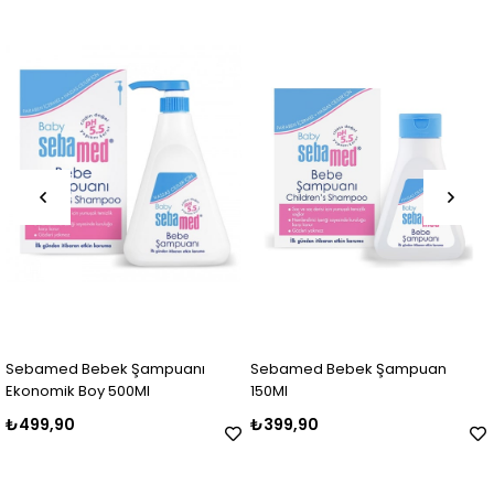
ebek Şampuanı
Sebamed Bebek Şampuan
Morfose Tu
oy 500Ml
150Ml
Ml
₺399,90
₺349,90