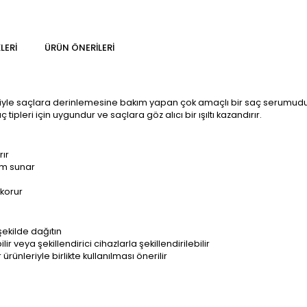
LERI
ÜRÜN ÖNERILERI
isiyle saçlara derinlemesine bakım yapan çok amaçlı bir saç serumudur.
ç tipleri için uygundur ve saçlara göz alıcı bir ışıltı kazandırır.
rır
üm sunar
 korur
şekilde dağıtın
veya şekillendirici cihazlarla şekillendirilebilir
ürünleriyle birlikte kullanılması önerilir