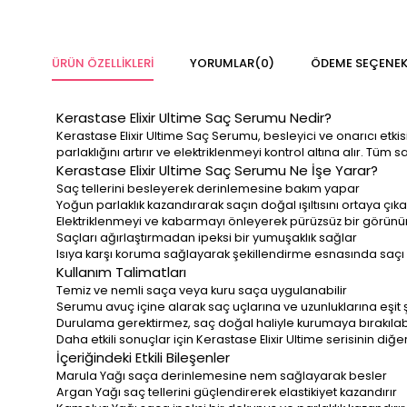
ÜRÜN ÖZELLIKLERI
YORUMLAR
(0)
ÖDEME SEÇENEK
Kerastase Elixir Ultime Saç Serumu Nedir?
Kerastase Elixir Ultime Saç Serumu, besleyici ve onarıcı etk
parlaklığını artırır ve elektriklenmeyi kontrol altına alır. Tüm sa
Kerastase Elixir Ultime Saç Serumu Ne İşe Yarar?
Saç tellerini besleyerek derinlemesine bakım yapar
Yoğun parlaklık kazandırarak saçın doğal ışıltısını ortaya çıka
Elektriklenmeyi ve kabarmayı önleyerek pürüzsüz bir görün
Saçları ağırlaştırmadan ipeksi bir yumuşaklık sağlar
Isıya karşı koruma sağlayarak şekillendirme esnasında saçı
Kullanım Talimatları
Temiz ve nemli saça veya kuru saça uygulanabilir
Serumu avuç içine alarak saç uçlarına ve uzunluklarına eşit 
Durulama gerektirmez, saç doğal haliyle kurumaya bırakılabilir 
Daha etkili sonuçlar için Kerastase Elixir Ultime serisinin diğer 
İçeriğindeki Etkili Bileşenler
Marula Yağı saça derinlemesine nem sağlayarak besler
Argan Yağı saç tellerini güçlendirerek elastikiyet kazandırır