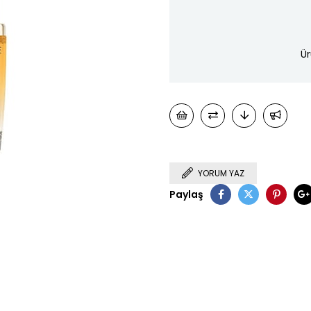
Ür
YORUM YAZ
Paylaş