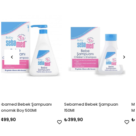
mpuanı
Sebamed Bebek Şampuan
Morfose Tuzsuz Şamp
150Ml
Ml
₺399,90
₺349,90