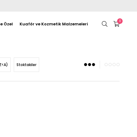
0
re Özel
Kuaför ve Kozmetik Malzemeleri
Z<A)
Stoktakiler