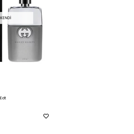
KENDI
 Edt