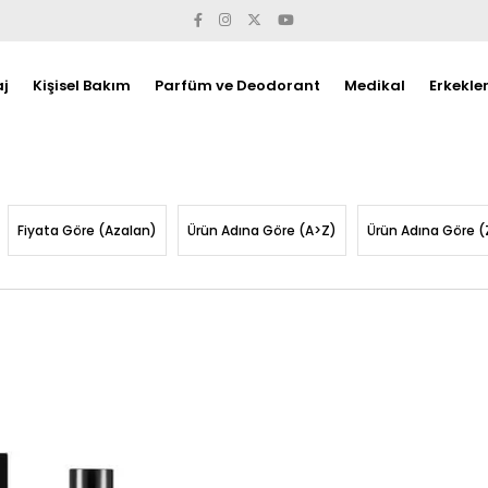
j
Kişisel Bakım
Parfüm ve Deodorant
Medikal
Erkekle
Fiyata Göre (Azalan)
Ürün Adına Göre (A>Z)
Ürün Adına Göre (