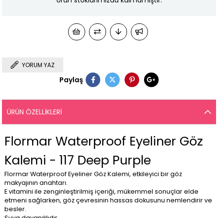
Ürün stoklarımızda kalmamıştır.
YORUM YAZ
Paylaş
ÜRÜN ÖZELLIKLERI
Flormar Waterproof Eyeliner Göz
Kalemi - 117 Deep Purple
Flormar Waterproof Eyeliner Göz Kalemi, etkileyici bir göz
makyajının anahtarı.
E vitamini ile zenginleştirilmiş içeriği, mükemmel sonuçlar elde
etmeni sağlarken, göz çevresinin hassas dokusunu nemlendirir ve
besler.
Suya dayanıklıdır.