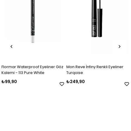
lormar Waterproof Eyeliner Göz
Mon Reve İnfiny Renkli Eyeliner
Ma
alemi - 113 Pure White
Turqoise
8
99,90
₺249,90
₺4