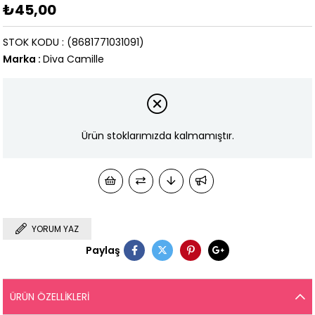
₺45,00
STOK KODU
(8681771031091)
Marka
:
Diva Camille
Ürün stoklarımızda kalmamıştır.
YORUM YAZ
Paylaş
ÜRÜN ÖZELLIKLERI