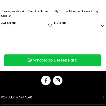
ür Pedikür Tozu
Elly Tırnak Makası Normal Boy
Flormar Oje Nai
Besleyici Yağ Sar
₺79,90
₺249,90
Whatsapp Destek Hattı
POPÜLER MARKALAR