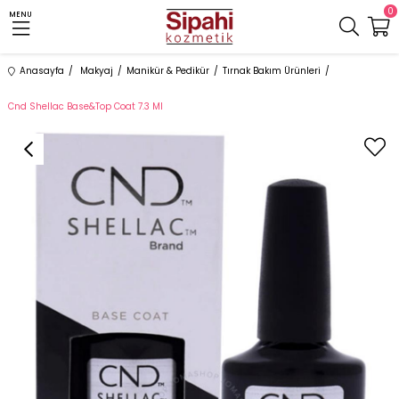
0
MENU
Anasayfa
Makyaj
Manikür & Pedikür
Tırnak Bakım Ürünleri
Cnd Shellac Base&Top Coat 7.3 Ml