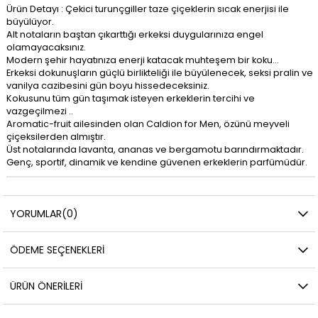
Ürün Detayı : Çekici turunçgiller taze çiçeklerin sıcak enerjisi ile
büyülüyor.
Alt notaların baştan çıkarttığı erkeksi duygularınıza engel
olamayacaksınız.
Modern şehir hayatınıza enerji katacak muhteşem bir koku…
Erkeksi dokunuşların güçlü birlikteliği ile büyülenecek, seksi pralin ve
vanilya cazibesini gün boyu hissedeceksiniz.
Kokusunu tüm gün taşımak isteyen erkeklerin tercihi ve
vazgeçilmezi ..
Aromatic-fruit ailesinden olan Caldion for Men, özünü meyveli
çiçeksilerden almıştır.
Üst notalarında lavanta, ananas ve bergamotu barındırmaktadır.
Genç, sportif, dinamik ve kendine güvenen erkeklerin parfümüdür.
YORUMLAR
(0)
ÖDEME SEÇENEKLERI
ÜRÜN ÖNERILERI