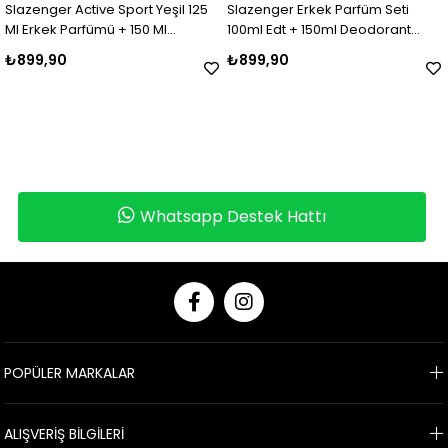
ort Yeşil 125
Slazenger Erkek Parfüm Seti
Q Life Edt Erkek No:
150 Ml
100ml Edt + 150ml Deodorant
Gio
Mavi Sport
₺899,90
₺399,90
Whatsapp Destek Hattı
POPÜLER MARKALAR
ALIŞVERİŞ BİLGİLERİ