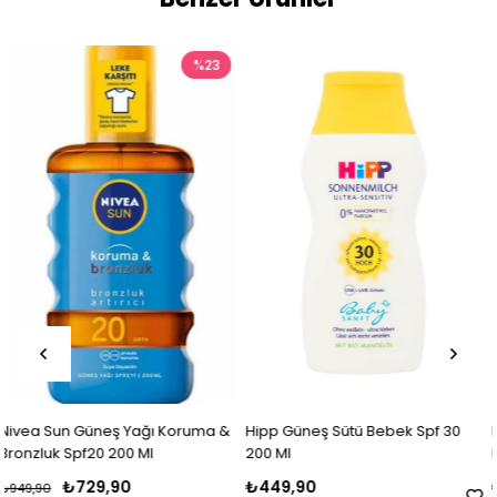
%23
oruma &
Hipp Güneş Sütü Bebek Spf 30
Lancaster Sun Sensitive Oi
200 Ml
Milky Fluid SPF50 Güneş K
Süt 50 Ml
₺449,90
₺2.200,00