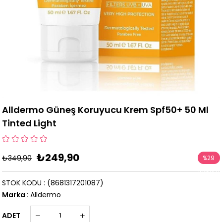
Alldermo Güneş Koruyucu Krem Spf50+ 50 Ml
Tinted Light
₺249,90
₺349,90
%
29
İndirim
STOK KODU
(8681317201087)
Marka
:
Alldermo
ADET