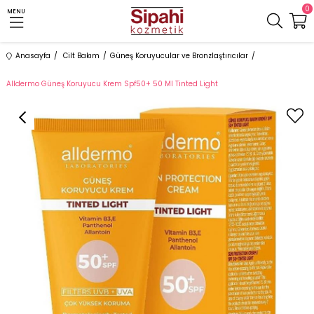
0
MENU
Anasayfa
Cilt Bakım
Güneş Koruyucular ve Bronzlaştırıcılar
Alldermo Güneş Koruyucu Krem Spf50+ 50 Ml Tinted Light