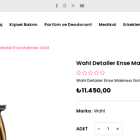
j
Kişisel Bakım
Parfüm ve Deodorant
Medikal
Erkekle
etailer Ense Makinesi Gold
Wahl Detailer Ense Ma
Wahl Detailer Ense Makinesi Gol
₺11.450,00
Marka
:
Wahl
ADET