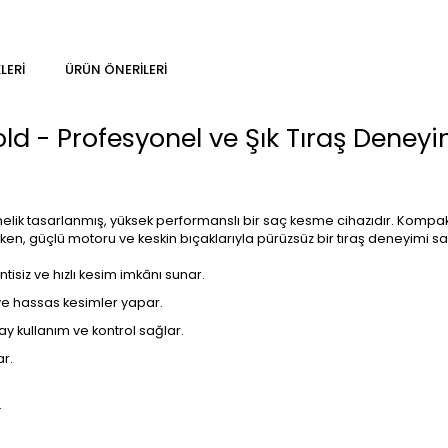
LERI
ÜRÜN ÖNERILERI
ld - Profesyonel ve Şık Tıraş Deneyi
lik tasarlanmış, yüksek performanslı bir saç kesme cihazıdır. Kompakt 
rken, güçlü motoru ve keskin bıçaklarıyla pürüzsüz bir tıraş deneyimi sa
isiz ve hızlı kesim imkânı sunar.
ve hassas kesimler yapar.
y kullanım ve kontrol sağlar.
r.
.