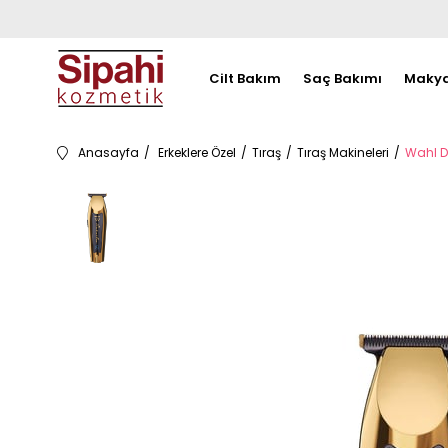
Cilt Bakım
Saç Bakımı
Makya
Anasayfa
Erkeklere Özel
Tıraş
Tıraş Makineleri
Wahl D