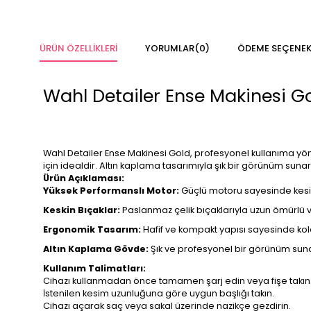
ÜRÜN ÖZELLIKLERI
YORUMLAR
(0)
ÖDEME SEÇENEK
Wahl Detailer Ense Makinesi Go
Wahl Detailer Ense Makinesi Gold, profesyonel kullanıma yöne
için idealdir. Altın kaplama tasarımıyla şık bir görünüm suna
Ürün Açıklaması:
Yüksek Performanslı Motor:
Güçlü motoru sayesinde kesint
Keskin Bıçaklar:
Paslanmaz çelik bıçaklarıyla uzun ömürlü 
Ergonomik Tasarım:
Hafif ve kompakt yapısı sayesinde kola
Altın Kaplama Gövde:
Şık ve profesyonel bir görünüm suna
Kullanım Talimatları:
Cihazı kullanmadan önce tamamen şarj edin veya fişe takın
İstenilen kesim uzunluğuna göre uygun başlığı takın.
Cihazı açarak saç veya sakal üzerinde nazikçe gezdirin.