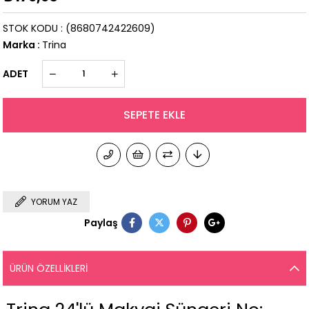
STOK KODU
(8680742422609)
Marka
:
Trina
ADET
YORUM YAZ
Paylaş
ÜRÜN ÖZELLIKLERI