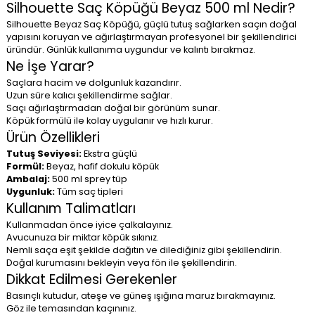
Silhouette Saç Köpüğü Beyaz 500 ml Nedir?
Silhouette Beyaz Saç Köpüğü, güçlü tutuş sağlarken saçın doğal
yapısını koruyan ve ağırlaştırmayan profesyonel bir şekillendirici
üründür. Günlük kullanıma uygundur ve kalıntı bırakmaz.
Ne İşe Yarar?
Saçlara hacim ve dolgunluk kazandırır.
Uzun süre kalıcı şekillendirme sağlar.
Saçı ağırlaştırmadan doğal bir görünüm sunar.
Köpük formülü ile kolay uygulanır ve hızlı kurur.
Ürün Özellikleri
Tutuş Seviyesi:
Ekstra güçlü
Formül:
Beyaz, hafif dokulu köpük
Ambalaj:
500 ml sprey tüp
Uygunluk:
Tüm saç tipleri
Kullanım Talimatları
Kullanmadan önce iyice çalkalayınız.
Avucunuza bir miktar köpük sıkınız.
Nemli saça eşit şekilde dağıtın ve dilediğiniz gibi şekillendirin.
Doğal kurumasını bekleyin veya fön ile şekillendirin.
Dikkat Edilmesi Gerekenler
Basınçlı kutudur, ateşe ve güneş ışığına maruz bırakmayınız.
Göz ile temasından kaçınınız.