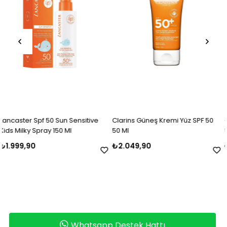
un Sensitive
Clarins Güneş Kremi Yüz SPF 50
Clarins Güneş Kremi
0 Ml
50 Ml
50 Ml
₺2.049,90
₺2.049,90
Whatsapp Destek Hattı