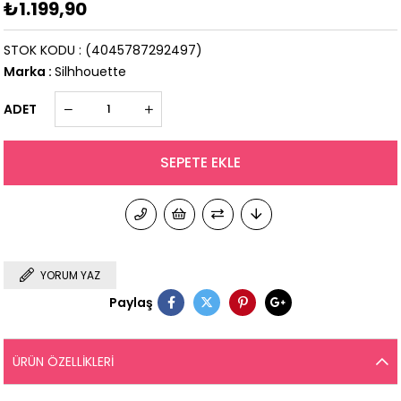
₺1.199,90
STOK KODU
(4045787292497)
Marka
:
Silhhouette
ADET
YORUM YAZ
Paylaş
ÜRÜN ÖZELLIKLERI