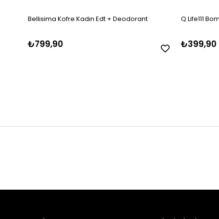
Bellisima Kofre Kadın Edt + Deodorant
Q Life111 Bo
₺799,90
₺399,90