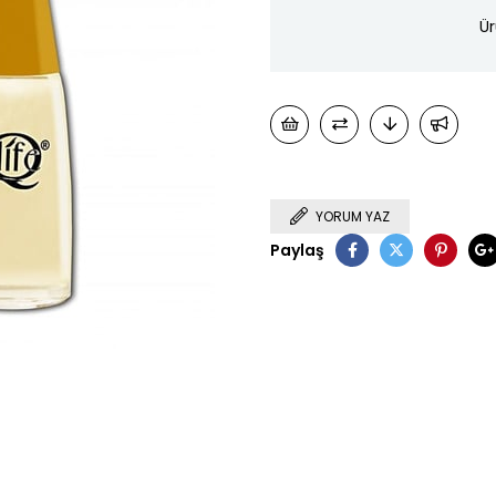
Ür
YORUM YAZ
Paylaş