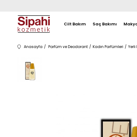
Cilt Bakım
Saç Bakımı
Makya
Anasayfa
Parfüm ve Deodorant
Kadın Parfümleri
Yerli