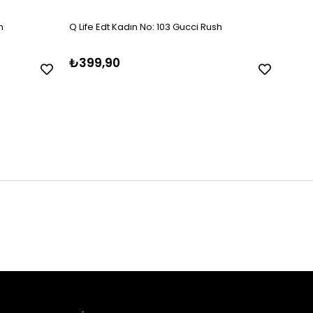
n
Q Life Edt Kadın No: 103 Gucci Rush
Q Lif
₺399,90
₺39