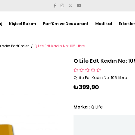
j
Kişisel Bakım
Parfüm ve Deodorant
Medikal
Erkekle
 Kadın Parfümleri
Q Life Edt Kadın No: 105 Libre
Q Life Edt Kadın No: 10
Q Life Edt Kadın No: 105 Libre
₺399,90
Marka
:
Q Life