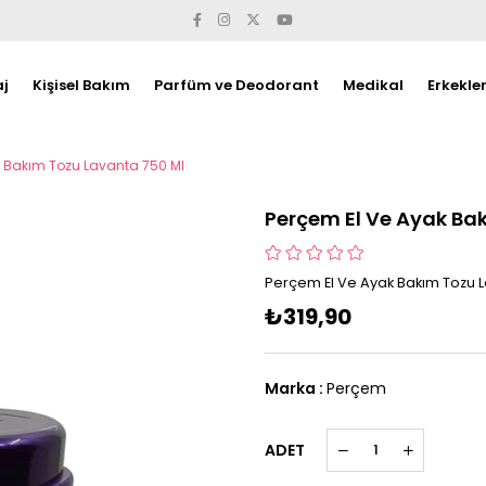
j
Kişisel Bakım
Parfüm ve Deodorant
Medikal
Erkekle
k Bakım Tozu Lavanta 750 Ml
Perçem El Ve Ayak Ba
Perçem El Ve Ayak Bakım Tozu L
₺319,90
Marka
:
Perçem
ADET