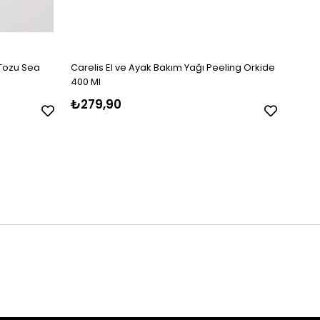
 Tozu Sea
Carelis El ve Ayak Bakım Yağı Peeling Orkide
Mora 
400 Ml
₺279,90
₺60