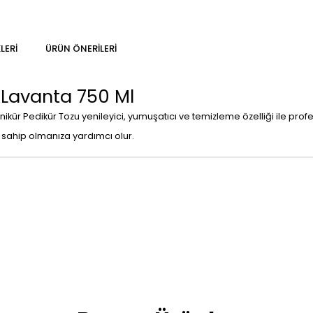
LERI
ÜRÜN ÖNERILERI
 Lavanta 750 Ml
ür Pedikür Tozu yenileyici, yumuşatıcı ve temizleme özelliği ile pro
 sahip olmanıza yardımcı olur.