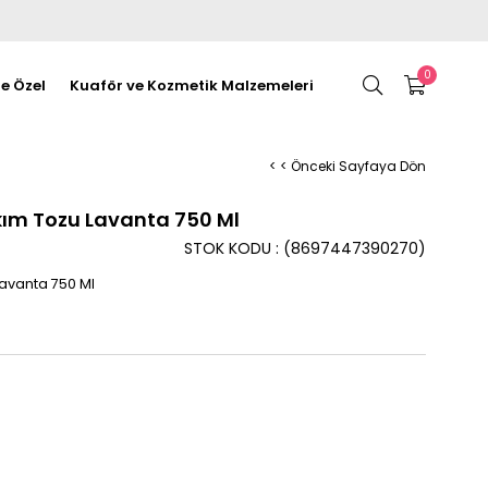
0
re Özel
Kuaför ve Kozmetik Malzemeleri
< < Önceki Sayfaya Dön
kım Tozu Lavanta 750 Ml
STOK KODU
(8697447390270)
avanta 750 Ml