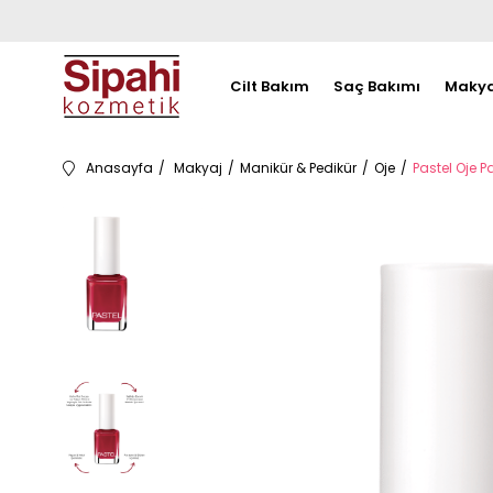
Cilt Bakım
Saç Bakımı
Makya
Anasayfa
Makyaj
Manikür & Pedikür
Oje
Pastel Oje Pa