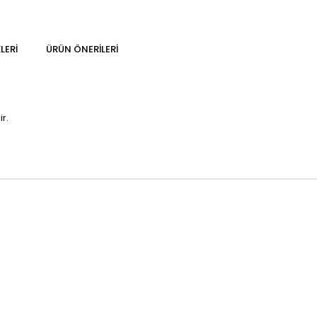
LERI
ÜRÜN ÖNERILERI
ir.