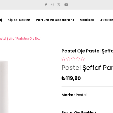
j
Kişisel Bakım
Parfüm ve Deodorant
Medikal
Erkekle
stel Şeffaf Parlatıcı Oje No: 1
Pastel Oje Pastel Şeffa
Pastel
Şeffaf Parl
₺119,90
Marka
:
Pastel
Pastel Oje Renkleri