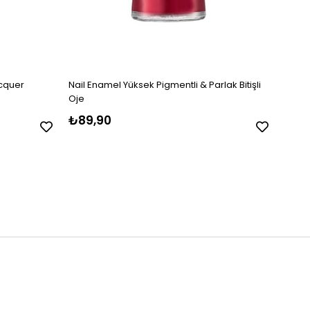
acquer
Nail Enamel Yüksek Pigmentli & Parlak Bitişli
Golde
Oje
₺89,90
₺99