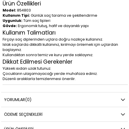
Ürün Özellikleri
Model:
854803
Kullanım Tipi:
Günlük saç tarama ve şekillendirme
Uygunluk:
Tüm saç tipleri
Gövde:
Ergonomik tutuş, hafif ve dayanıklı yapı
Kullanım Talimatları
Fırçayı saç diplerinden uçlara doğru nazikçe kullanınız.
Islak saçlarda dikkatli kullanınız, kırılmayı önlemek için uçlardan
başlayınız.
Kullandıktan sonra temiz ve kuru yerde saklayınız.
Dikkat Edilmesi Gerekenler
Yüksek ısıdan uzak tutunuz.
Çocukların ulaşamayacağı yerde muhafaza ediniz.
Düzenli aralıklarla temizlenmesi önerilir.
YORUMLAR
(0)
ÖDEME SEÇENEKLERI
ÜRÜN ÖNERILERI