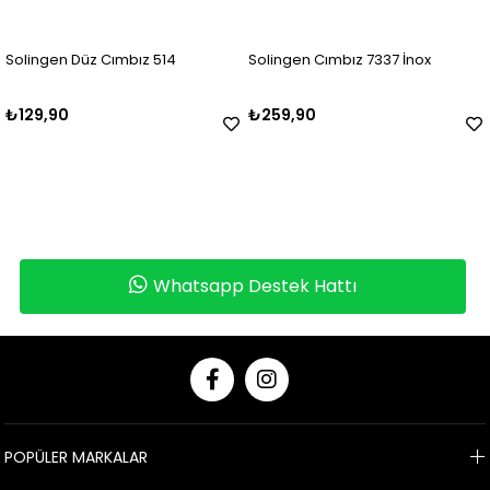
z Cımbız 514
Solingen Cımbız 7337 İnox
Solingen Cı
₺259,90
₺259,90
Whatsapp Destek Hattı
POPÜLER MARKALAR