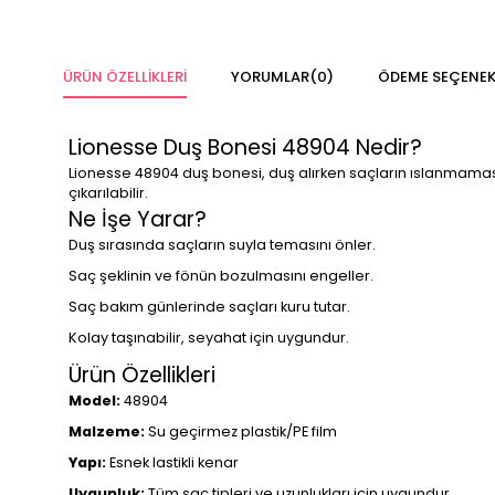
ÜRÜN ÖZELLIKLERI
YORUMLAR
(0)
ÖDEME SEÇENEK
Lionesse Duş Bonesi 48904 Nedir?
Lionesse 48904 duş bonesi, duş alırken saçların ıslanmaması
çıkarılabilir.
Ne İşe Yarar?
Duş sırasında saçların suyla temasını önler.
Saç şeklinin ve fönün bozulmasını engeller.
Saç bakım günlerinde saçları kuru tutar.
Kolay taşınabilir, seyahat için uygundur.
Ürün Özellikleri
Model:
48904
Malzeme:
Su geçirmez plastik/PE film
Yapı:
Esnek lastikli kenar
Uygunluk:
Tüm saç tipleri ve uzunlukları için uygundur