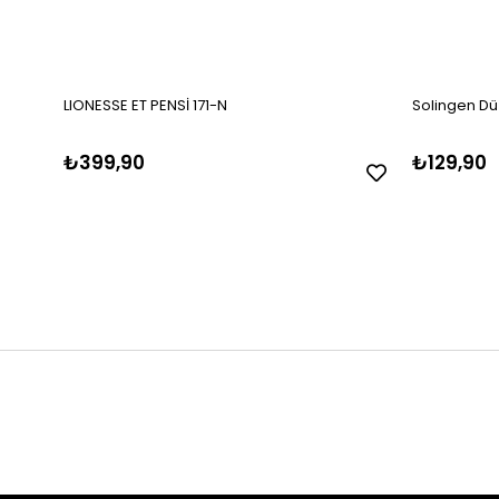
LIONESSE ET PENSİ 171-N
Solingen Dü
₺399,90
₺129,90