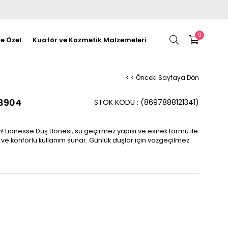
0
re Özel
Kuaför ve Kozmetik Malzemeleri
< < Önceki Sayfaya Dön
48904
STOK KODU
(8697888121341)
un! Lionesse Duş Bonesi, su geçirmez yapısı ve esnek formu ile
 ve konforlu kullanım sunar. Günlük duşlar için vazgeçilmez.