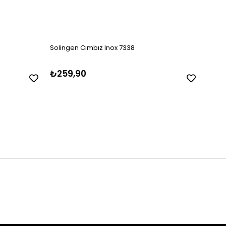
Solingen Cımbız Inox 7338
Solin
₺259,90
₺17