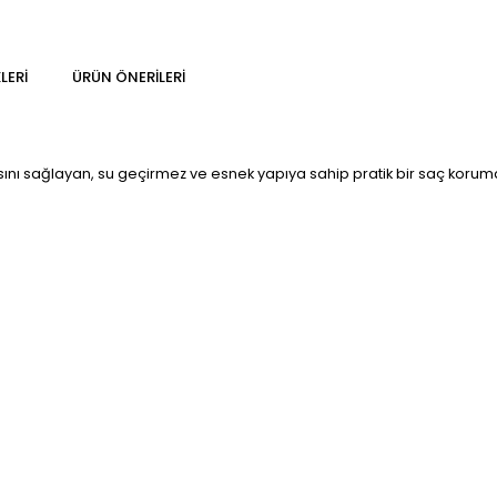
LERI
ÜRÜN ÖNERILERI
nı sağlayan, su geçirmez ve esnek yapıya sahip pratik bir saç koruma ü