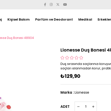
j
Kişisel Bakım
Parfüm ve Deodorant
Medikal
Erkekle
esse Duş Bonesi 48904
Lionesse Duş Bonesi 
Duş sırasında saçlarınızı koruy
saçları ıslanmadan korur, pratik
₺129,90
Marka
:
Lionesse
ADET