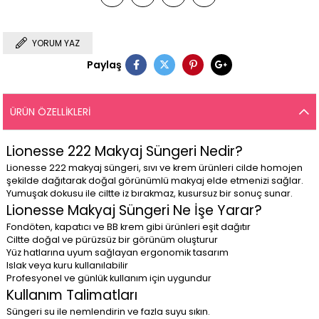
YORUM YAZ
Paylaş
ÜRÜN ÖZELLIKLERI
Lionesse 222 Makyaj Süngeri Nedir?
Lionesse 222 makyaj süngeri, sıvı ve krem ürünleri cilde homojen
şekilde dağıtarak doğal görünümlü makyaj elde etmenizi sağlar.
Yumuşak dokusu ile ciltte iz bırakmaz, kusursuz bir sonuç sunar.
Lionesse Makyaj Süngeri Ne İşe Yarar?
Fondöten, kapatıcı ve BB krem gibi ürünleri eşit dağıtır
Ciltte doğal ve pürüzsüz bir görünüm oluşturur
Yüz hatlarına uyum sağlayan ergonomik tasarım
Islak veya kuru kullanılabilir
Profesyonel ve günlük kullanım için uygundur
Kullanım Talimatları
Süngeri su ile nemlendirin ve fazla suyu sıkın.