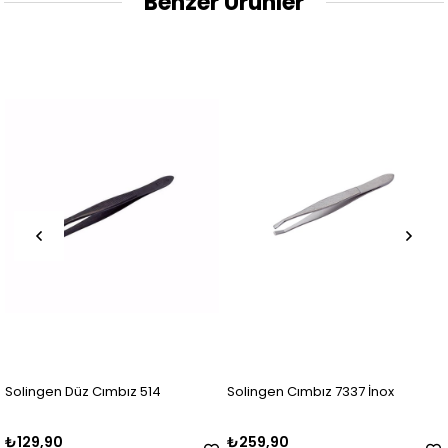
Benzer Ürünler
Solingen Düz Cımbız 514
Solingen Cımbız 7337 İnox
₺129,90
₺259,90