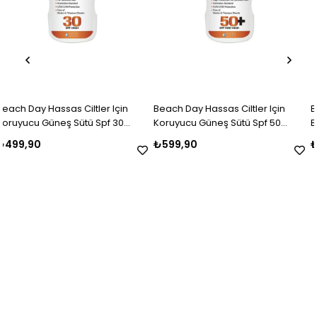
er Için
Beach Day Hassas Ciltler Için
Beach Day Sun Milk 50
pf 30
Koruyucu Güneş Sütü Spf 50
Babies Spray 150 Ml
Sprey 150 Ml
₺599,90
₺599,90