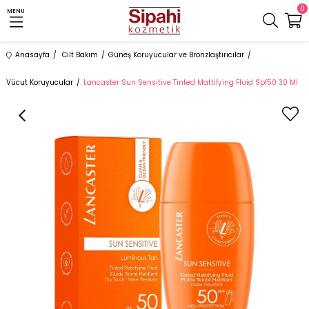
0
MENU
Anasayfa
Cilt Bakım
Güneş Koruyucular ve Bronzlaştırıcılar
Vücut Koruyucular
Lancaster Sun Sensitive Tinted Mattifying Fluid Spf50 30 Ml