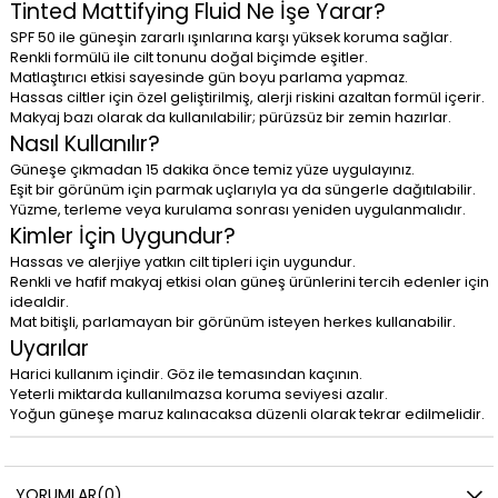
Tinted Mattifying Fluid Ne İşe Yarar?
SPF 50 ile güneşin zararlı ışınlarına karşı yüksek koruma sağlar.
Renkli formülü ile cilt tonunu doğal biçimde eşitler.
Matlaştırıcı etkisi sayesinde gün boyu parlama yapmaz.
Hassas ciltler için özel geliştirilmiş, alerji riskini azaltan formül içerir.
Makyaj bazı olarak da kullanılabilir; pürüzsüz bir zemin hazırlar.
Nasıl Kullanılır?
Güneşe çıkmadan 15 dakika önce temiz yüze uygulayınız.
Eşit bir görünüm için parmak uçlarıyla ya da süngerle dağıtılabilir.
Yüzme, terleme veya kurulama sonrası yeniden uygulanmalıdır.
Kimler İçin Uygundur?
Hassas ve alerjiye yatkın cilt tipleri için uygundur.
Renkli ve hafif makyaj etkisi olan güneş ürünlerini tercih edenler için
idealdir.
Mat bitişli, parlamayan bir görünüm isteyen herkes kullanabilir.
Uyarılar
Harici kullanım içindir. Göz ile temasından kaçının.
Yeterli miktarda kullanılmazsa koruma seviyesi azalır.
Yoğun güneşe maruz kalınacaksa düzenli olarak tekrar edilmelidir.
YORUMLAR
(0)