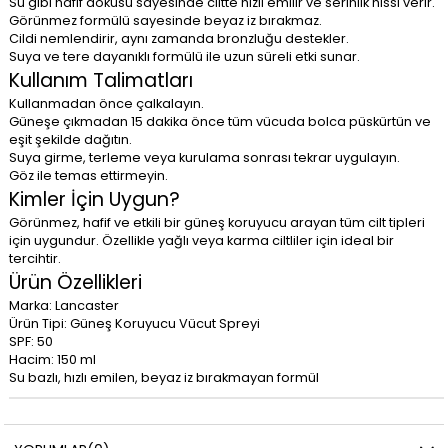
Su gibi hafif dokusu sayesinde ciltte hızlı emilir ve serinlik hissi verir.
Görünmez formülü sayesinde beyaz iz bırakmaz.
Cildi nemlendirir, aynı zamanda bronzluğu destekler.
Suya ve tere dayanıklı formülü ile uzun süreli etki sunar.
Kullanım Talimatları
Kullanmadan önce çalkalayın.
Güneşe çıkmadan 15 dakika önce tüm vücuda bolca püskürtün ve
eşit şekilde dağıtın.
Suya girme, terleme veya kurulama sonrası tekrar uygulayın.
Göz ile temas ettirmeyin.
Kimler İçin Uygun?
Görünmez, hafif ve etkili bir güneş koruyucu arayan tüm cilt tipleri
için uygundur. Özellikle yağlı veya karma ciltliler için ideal bir
tercihtir.
Ürün Özellikleri
Marka: Lancaster
Ürün Tipi: Güneş Koruyucu Vücut Spreyi
SPF: 50
Hacim: 150 ml
Su bazlı, hızlı emilen, beyaz iz bırakmayan formül