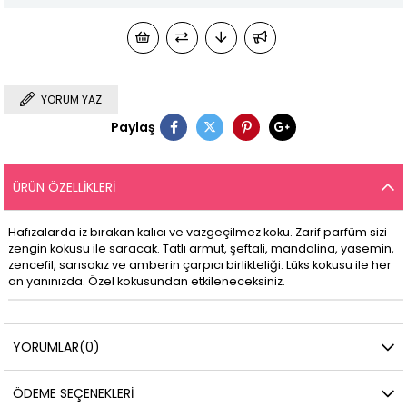
YORUM YAZ
Paylaş
ÜRÜN ÖZELLIKLERI
Hafızalarda iz bırakan kalıcı ve vazgeçilmez koku. Zarif parfüm sizi
zengin kokusu ile saracak. Tatlı armut, şeftali, mandalina, yasemin,
zencefil, sarısakız ve amberin çarpıcı birlikteliği. Lüks kokusu ile her
an yanınızda. Özel kokusundan etkileneceksiniz.
YORUMLAR
(0)
ÖDEME SEÇENEKLERI