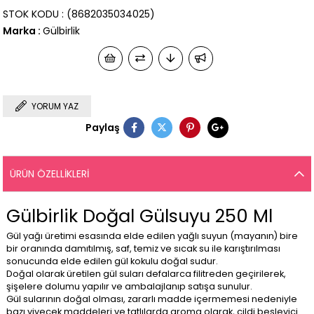
STOK KODU
(8682035034025)
Marka
:
Gülbirlik
YORUM YAZ
Paylaş
ÜRÜN ÖZELLIKLERI
Gülbirlik Doğal Gülsuyu 250 Ml
Gül yağı üretimi esasında elde edilen yağlı suyun (mayanın) bire
bir oranında damıtılmış, saf, temiz ve sıcak su ile karıştırılması
sonucunda elde edilen gül kokulu doğal sudur.
Doğal olarak üretilen gül suları defalarca filitreden geçirilerek,
şişelere dolumu yapılır ve ambalajlanıp satışa sunulur.
Gül sularının doğal olması, zararlı madde içermemesi nedeniyle
bazı yiyecek maddeleri ve tatlılarda aroma olarak, cildi besleyici