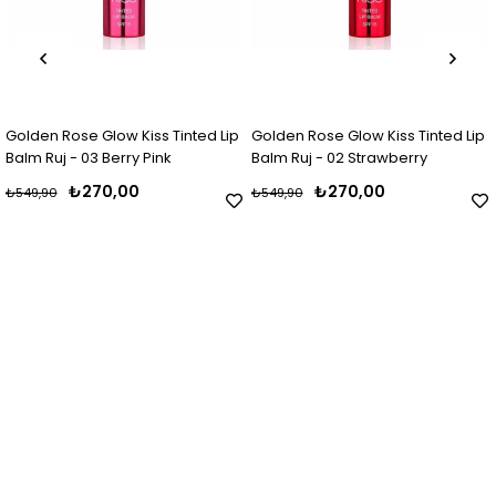
olden Rose Glow Kiss Tinted Lip
Golden Rose Glow Kiss Tinted Lip
Go
alm Ruj - 03 Berry Pink
Balm Ruj - 02 Strawberry
Ne
15
₺270,00
₺270,00
549,90
₺549,90
₺2