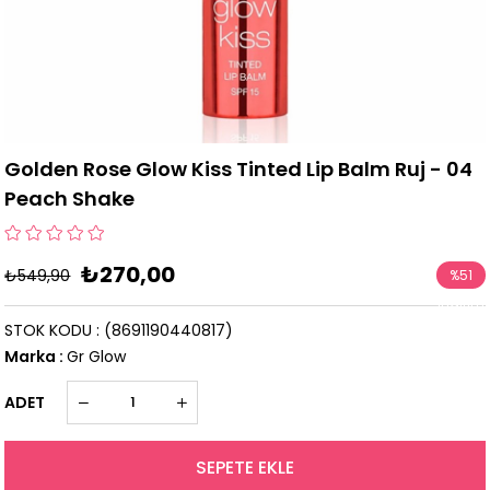
Golden Rose Glow Kiss Tinted Lip Balm Ruj - 04
Peach Shake
₺270,00
₺549,90
%
51
İndirim
STOK KODU
(8691190440817)
Marka
:
Gr Glow
ADET