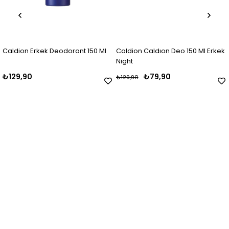
rkek Deodorant 150 Ml
Caldion Caldıon Deo 150 Ml Erkek
First Class
Night
₺79,90
₺159,90
₺129,90