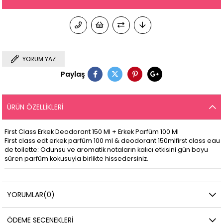
YORUM YAZ
Paylaş
ÜRÜN ÖZELLIKLERI
First Class Erkek Deodorant 150 Ml + Erkek Parfüm 100 Ml
First class edt erkek parfüm 100 ml & deodorant 150mlfirst class eau
de toilette: Odunsu ve aromatik notaların kalıcı etkisini gün boyu
süren parfüm kokusuyla birlikte hissedersiniz.
YORUMLAR
(0)
ÖDEME SEÇENEKLERI