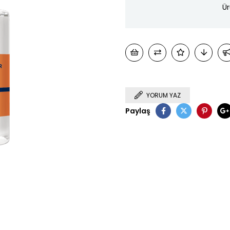
Ür
YORUM YAZ
Paylaş