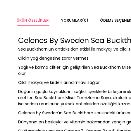
ÜRÜN ÖZELLIKLERI
YORUMLAR
(0)
ÖDEME SEÇENEK
Celenes By Sweden Sea Buckth
Sea Buckthorn’un antioksidan etkisi ile makyajı ve cildi
Cildin yağ dengesine zarar vermez.
Yağlı ve karma ciltler için geliştirilen Sea Buckthorn M
olur.
Cildi makyaj ve kirden arındırmayı sağlar.
Doğanın güçlü kaynaklarını sağlıklı içeriklerle birleşti
üretilen Sea Buckthorn Misel Temizleme Suyu, ekolojik c
ise serinin ürünlerine yüksek antioksidan özelliğini kazand
Celenes by Sweden’ın Sea Buckthorn serisindeki ürünleri 
Dünyanın en besleyici ve vitamin bakımından zengin gıda