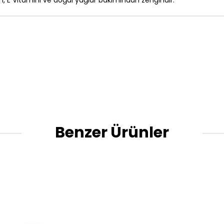
, E Vitamini ve doğal yağlar bakımından zengindir.
Benzer Ürünler