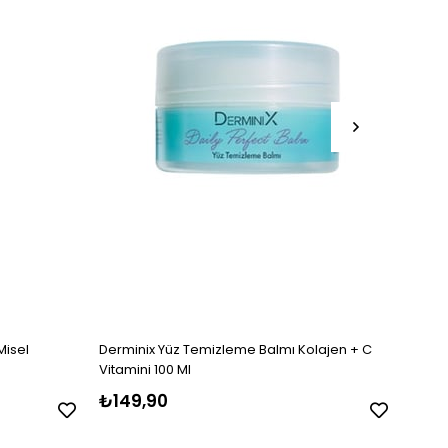
Misel
Derminix Yüz Temizleme Balmı Kolajen + C
Dermi
Vitamini 100 Ml
₺149,90
₺14