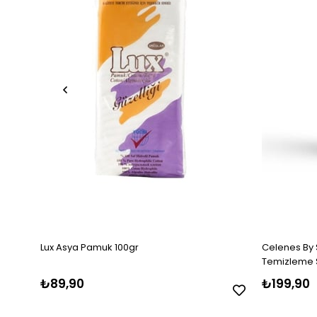
Lux Asya Pamuk 100gr
Celenes By
Temizleme S
Ciltler
₺89,90
₺199,90