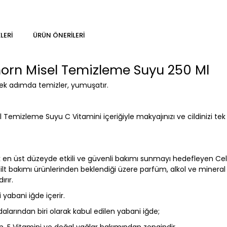
LERI
ÜRÜN ÖNERILERI
orn Misel Temizleme Suyu 250 Ml
 tek adımda temizler, yumuşatır.
isel Temizleme Suyu C Vitamini içeriğiyle makyajınızı ve cildiniz
rerek en üst düzeyde etkili ve güvenli bakımı sunmayı hedefleyen C
ilt bakımı ürünlerinden beklendiği üzere parfüm, alkol ve mineral
ırır.
yabani iğde içerir.
larından biri olarak kabul edilen yabani iğde;