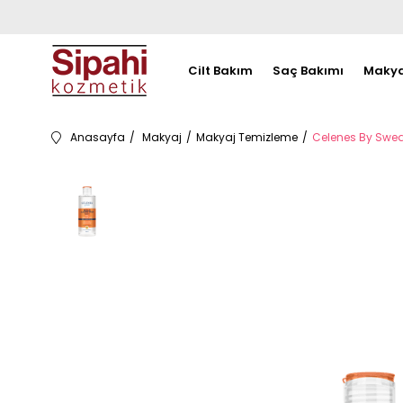
Cilt Bakım
Saç Bakımı
Makya
Anasayfa
Makyaj
Makyaj Temizleme
Celenes By Swed