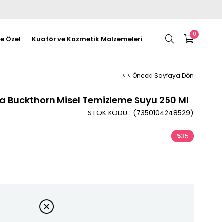
0
re Özel
Kuaför ve Kozmetik Malzemeleri
< < Önceki Sayfaya Dön
a Buckthorn Misel Temizleme Suyu 250 Ml
STOK KODU
(7350104248529)
%
35
İndirim