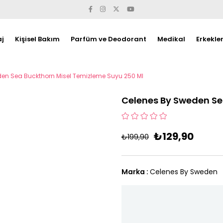
j
Kişisel Bakım
Parfüm ve Deodorant
Medikal
Erkekle
en Sea Buckthorn Misel Temizleme Suyu 250 Ml
Celenes By Sweden Se
₺129,90
₺199,90
Marka
:
Celenes By Sweden