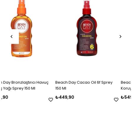
 Havuç
Beach Day Cacao Oil 6f Sprey
Beach Day Bronzlaştırıcı
150 Ml
Koruyucu Güneş Yağı Spf 
Sprey 150 Ml
₺449,90
₺549,90