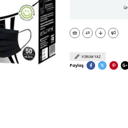
Ür
YORUM YAZ
Paylaş