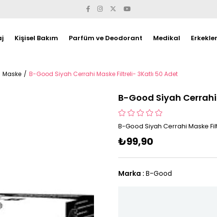
j
Kişisel Bakım
Parfüm ve Deodorant
Medikal
Erkekle
Maske
B-Good Siyah Cerrahi Maske Filtreli- 3Katlı 50 Adet
B-Good Siyah Cerrahi 
B-Good Siyah Cerrahi Maske Filtr
₺99,90
Marka
:
B-Good