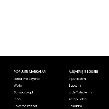
POPÜLER MARKALAR
ALIŞVERİŞ BİLGİLERİ
Loreal Profesyonel
Siparişlerim
Wella
Sepetim
Schwarzkopf
İade Taleplerim
İnoa
Kargo Takibi
Koleston Perfect
Hesabım